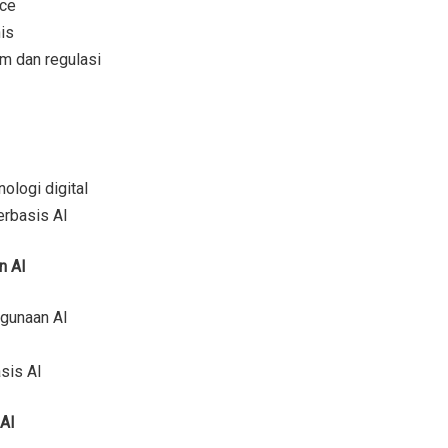
nce
is
m dan regulasi
ologi digital
erbasis AI
n AI
gunaan AI
sis AI
 AI