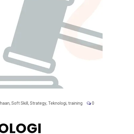
ahaan
,
Soft Skill
,
Strategy
,
Teknologi
,
training
0
NOLOGI