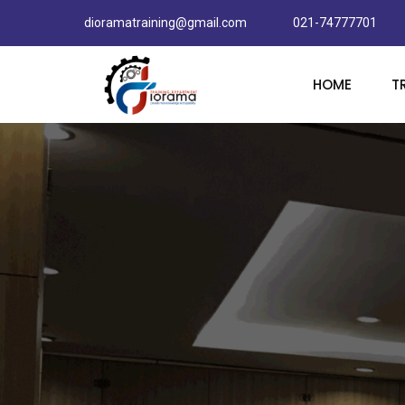
dioramatraining@gmail.com
021-74777701
HOME
T