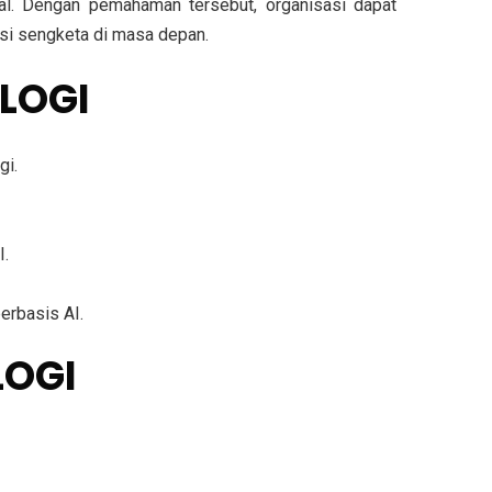
l. Dengan pemahaman tersebut, organisasi dapat
nsi sengketa di masa depan.
LOGI
gi.
I.
erbasis AI.
LOGI