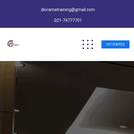
dioramatraining@gmail.com
021-74777701
GET STARTED