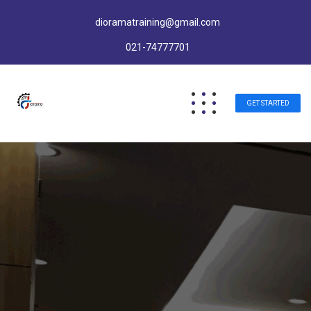
dioramatraining@gmail.com
021-74777701
GET STARTED