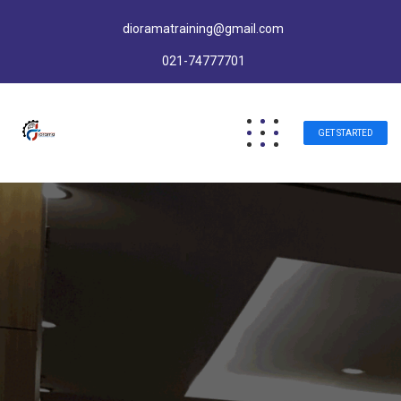
dioramatraining@gmail.com
021-74777701
GET STARTED