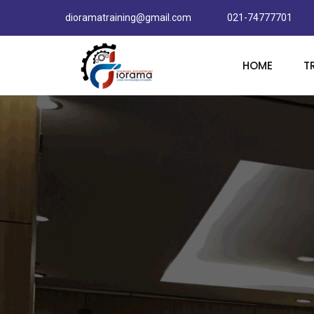
dioramatraining@gmail.com
021-74777701
HOME
T