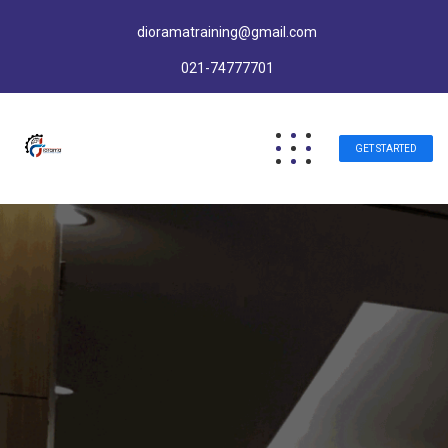
dioramatraining@gmail.com
021-74777701
GET STARTED