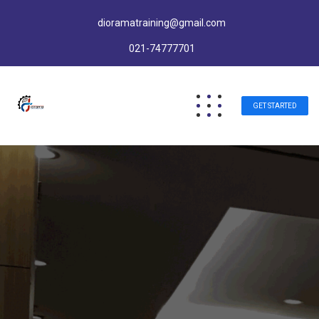
dioramatraining@gmail.com
021-74777701
GET STARTED