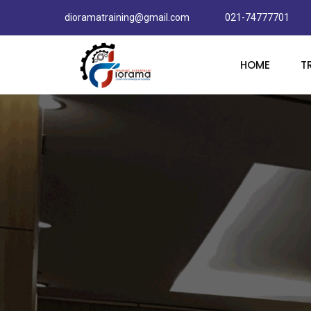
dioramatraining@gmail.com
021-74777701
HOME
T