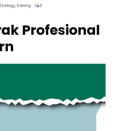
Strategy
,
training
0
rak Profesional
rn