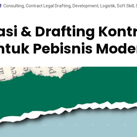
Consulting
,
Contract Legal Drafting
,
Development
,
Logistik
,
Soft Skill
,
si & Drafting Kont
ntuk Pebisnis Mode