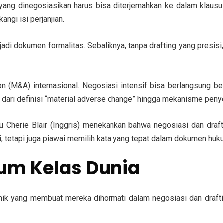
ang dinegosiasikan harus bisa diterjemahkan ke dalam klausul y
ngi isi perjanjian.
adi dokumen formalitas. Sebaliknya, tanpa drafting yang presisi,
ion (M&A) internasional. Negosiasi intensif bisa berlangsung be
i dari definisi “material adverse change” hingga mekanisme peny
u Cherie Blair (Inggris) menekankan bahwa negosiasi dan draf
, tetapi juga piawai memilih kata yang tepat dalam dokumen huk
kum Kelas Dunia
knik yang membuat mereka dihormati dalam negosiasi dan drafti