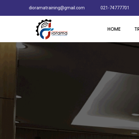
dioramatraining@gmail.com
021-74777701
HOME
T