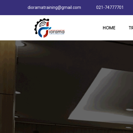
dioramatraining@gmail.com
021-74777701
HOME
T