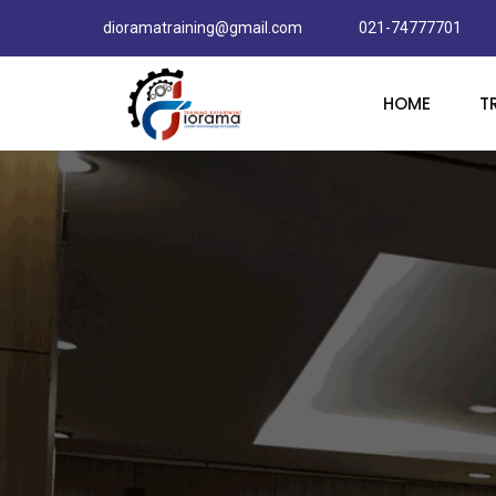
dioramatraining@gmail.com
021-74777701
HOME
T