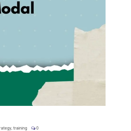
rategy
,
training
0