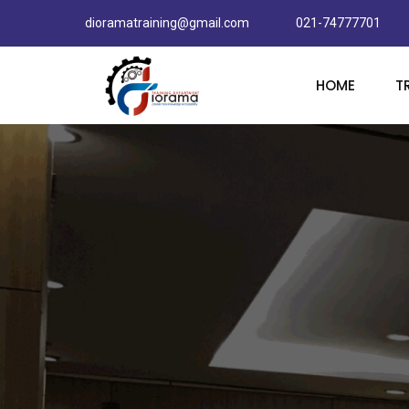
dioramatraining@gmail.com
021-74777701
HOME
T