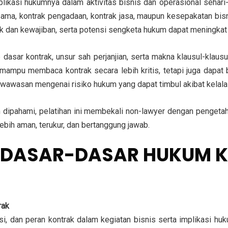
asi hukumnya dalam aktivitas bisnis dan operasional sehari-h
sama, kontrak pengadaan, kontrak jasa, maupun kesepakatan bi
ak dan kewajiban, serta potensi sengketa hukum dapat meningkat 
sar kontrak, unsur sah perjanjian, serta makna klausul-klausul
ampu membaca kontrak secara lebih kritis, tetapi juga dapat b
an wawasan mengenai risiko hukum yang dapat timbul akibat kelala
dipahami, pelatihan ini membekali non-lawyer dengan pengetah
bih aman, terukur, dan bertanggung jawab.
N DASAR-DASAR HUKUM 
rak
 dan peran kontrak dalam kegiatan bisnis serta implikasi huk