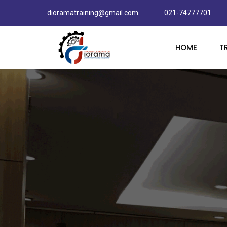
dioramatraining@gmail.com
021-74777701
HOME
T