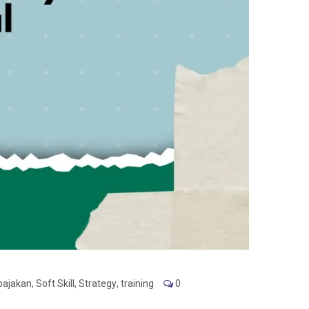
pajakan
,
Soft Skill
,
Strategy
,
training
0