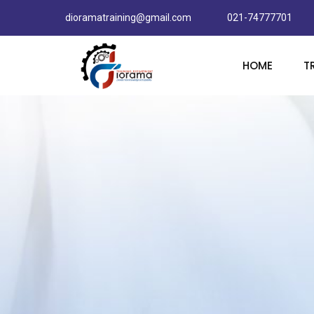
dioramatraining@gmail.com
021-74777701
HOME
T