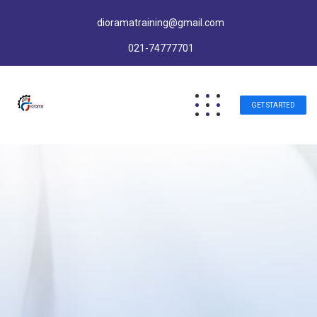
dioramatraining@gmail.com
021-74777701
GET STARTED