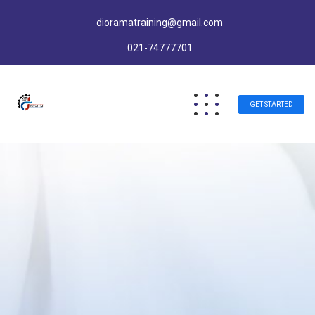
dioramatraining@gmail.com
021-74777701
GET STARTED