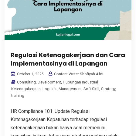
Regulasi Ketenagakerjaan dan Cara
Implementasinya di Lapangan
Content Writer Shofiyah Afni
October 1, 2025
Consulting
,
Development
,
Hubungan Industrial
Ketenagakerjaan
,
Logistik
,
Management
,
Soft Skill
,
Strategy
,
training
HR Compliance 101: Update Regulasi
Ketenagakerjaan Kepatuhan terhadap regulasi
ketenagakerjaan bukan hanya soal memenuhi
kewajiban hukum, tetapi juga strategi penting untuk