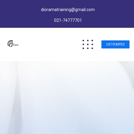
dioramatraining@gmail.com
021-74777701
GET STARTED