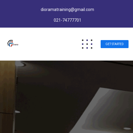
dioramatraining@gmail.com
021-74777701
GET STARTED