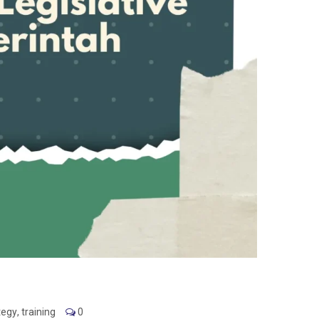
tegy
,
training
0