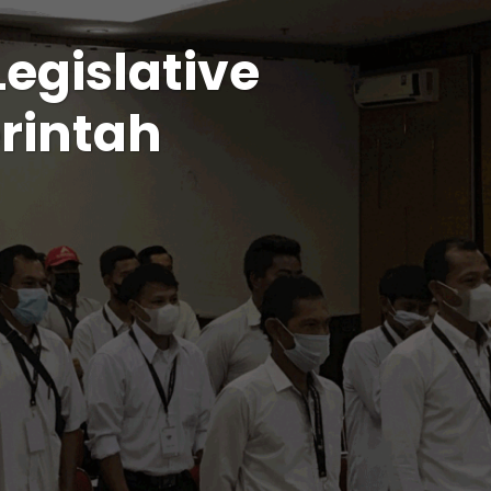
gislative
erintah