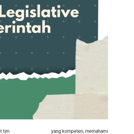
at
tim
legislative drafting
yang kompeten, memahami