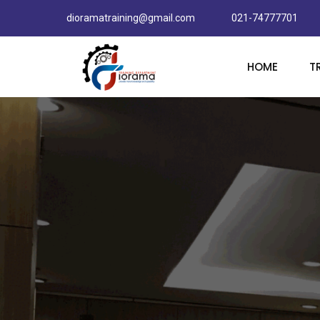
dioramatraining@gmail.com
021-74777701
HOME
T