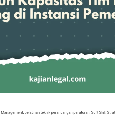
,
Management
,
pelatihan teknik perancangan peraturan
,
Soft Skill
,
Stra