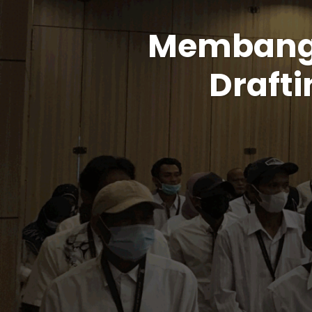
Membangu
Drafti