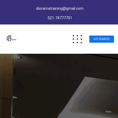
dioramatraining@gmail.com
021-74777701
GET STARTED