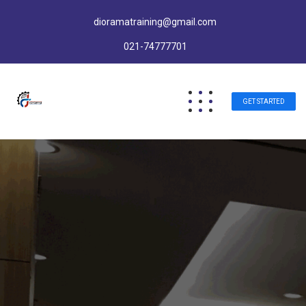
dioramatraining@gmail.com
021-74777701
GET STARTED