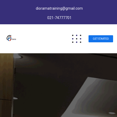
dioramatraining@gmail.com
021-74777701
GET STARTED