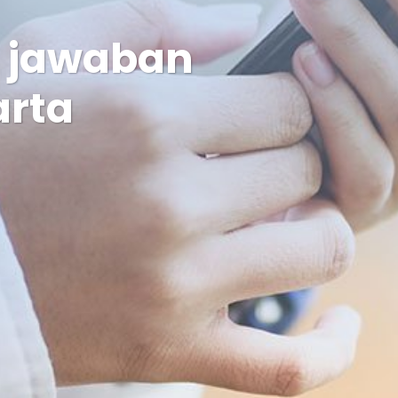
n jawaban
arta