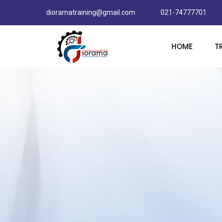
dioramatraining@gmail.com
021-74777701
HOME
T